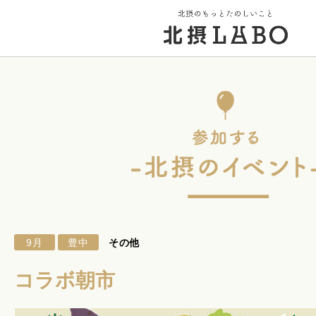
トップページ
街のこと
PICK UP 特集
9月
豊中
その他
北摂 PLAY SPOT
コラボ朝市
北摂のイベント