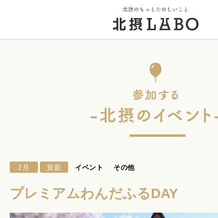
トップページ
街のこと
PICK UP 特集
2月
箕面
イベント
その他
北摂 PLAY SPOT
プレミアムわんだふるDAY
北摂のイベント