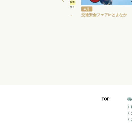
こどももおとなもわくわくたいけん あつまれ！
4月
ローズちびっこげきじょうVol.2
民族芸能アンサンブル若駒「はるな…
交通安全フェアinとよなか
TOP
街
〉
〉
〉