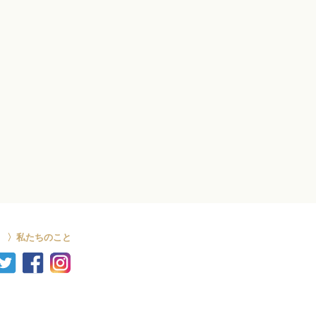
11月
6月
…
おさんぽマルシェ in IKED…
みのマママルシェ
〉私たちのこと