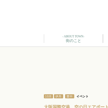
- ABOUT TOWN-
街のこと
,
10月
伊丹
豊中
イベント
大阪国際空港 空の日エアポート