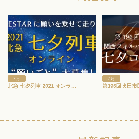
7月
7月
北急 七夕列車 2021 オンラ…
第196回吹田