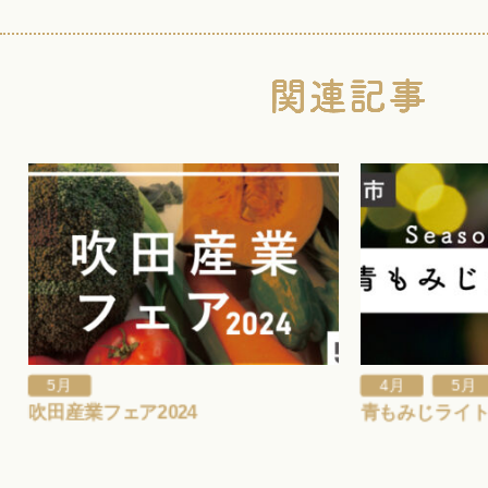
,
5月
4月
5月
吹田産業フェア2024
青もみじライ