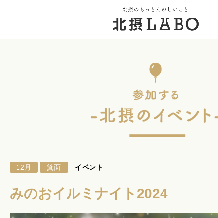
トップページ
街のこと
PICK UP 特集
12月
箕面
イベント
北摂 PLAY SPOT
みのおイルミナイト2024
北摂のイベント