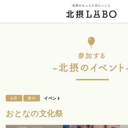
トップページ
街のこと
PICK UP 特集
6月
豊中
イベント
北摂 PLAY SPOT
おとなの文化祭
北摂のイベント