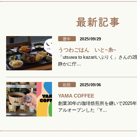
豊中
2025/09/29
うつわごはん いと~糸~
「utsuwa to kazariいぷりく」さんの
静かに佇…
吹田
2025/09/06
YAMA COFFEE
創業30年の珈琲焙煎所を継いで2025
アルオープンした「Y…