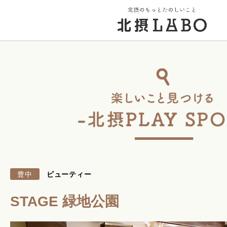
トップページ
街のこと
PICK UP 特集
豊中
ビューティー
北摂 PLAY SPOT
STAGE 緑地公園
北摂のイベント