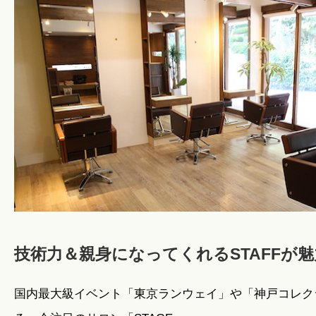
暮らしのこと
暮らしのキホン
暮らしのデザイン
暮らしのメンテナンス
お知らせ
技術力＆親身になってくれるSTAFFが魅力
国内最大級イベント「東京ランウェイ」や「神戸コレク
私たちのこと