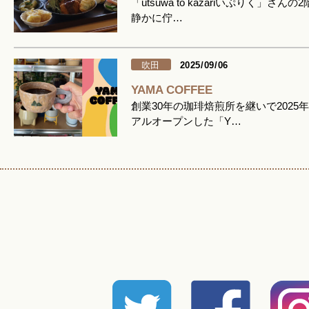
「utsuwa to kazariいぷりく」さんの
静かに佇…
吹田
2025/09/06
YAMA COFFEE
創業30年の珈琲焙煎所を継いで2025
アルオープンした「Y…