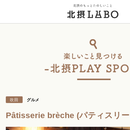
トップページ
街のこと
PICK UP 特集
吹田
グルメ
北摂 PLAY SPOT
Pâtisserie brèche (パティス
北摂のイベント