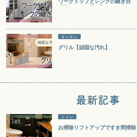
ワークトップとシンクの継ぎ目
【落ちにくい汚れ】
キッチン
グリル【頑固な汚れ】
トイレ
お掃除リフトアップですき間掃除