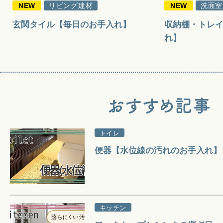
NEW
リビング建材
NEW
洗面室
玄関タイル【毎日のお手入れ】
収納棚・トレ
れ】
トイレ
便器【水位線の汚れのお手入れ】
キッチン