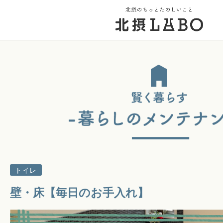
トップページ
街のこと
PICK UP 特集
トイレ
北摂 PLAY SPOT
壁・床【毎日のお手入れ】
北摂のイベント