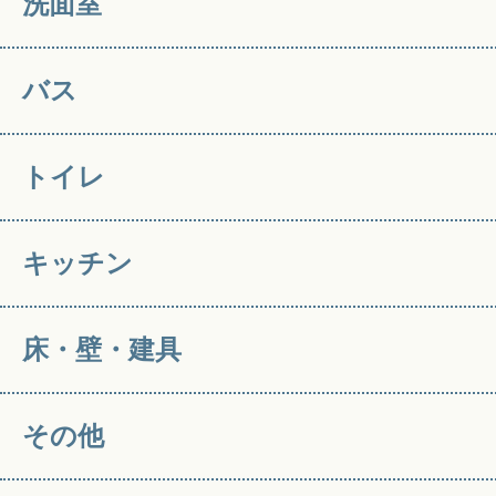
洗面室
バス
トイレ
キッチン
床・壁・建具
その他