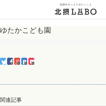
ゆたかこども園
トップページ
街のこと
0
0
0
PICK UP 特集
北摂 PLAY SPOT
関連記事
北摂のイベント