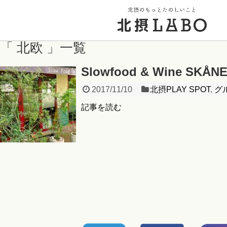
「 北欧 」一覧
トップページ
Slowfood & Wine SKÅ
2017/11/10
北摂PLAY SPOT
,
グ
街のこと
記事を読む
PICK UP 特集
北摂 PLAY SPOT
北摂のイベント