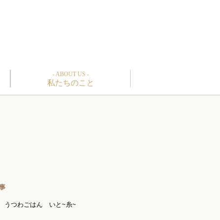
- ABOUT US -
私たちのこと
うつわごはん いと~糸~