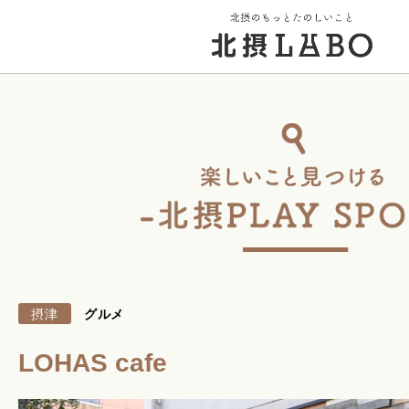
トップページ
街のこと
PICK UP 特集
摂津
グルメ
北摂 PLAY SPOT
LOHAS cafe
北摂のイベント