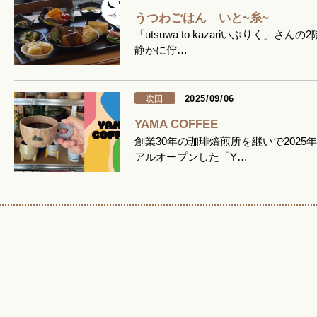
うつわごはん いと~糸~
「utsuwa to kazariいぷりく」さんの
静かに佇…
吹田
2025/09/06
YAMA COFFEE
創業30年の珈琲焙煎所を継いで2025
アルオープンした「Y…