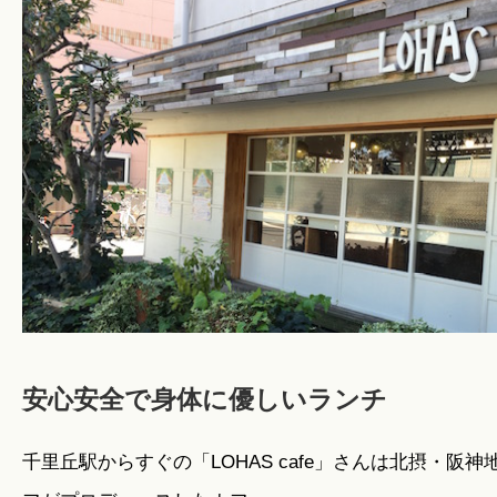
暮らしのこと
暮らしのキホン
暮らしのデザイン
暮らしのメンテナンス
お知らせ
安心安全で身体に優しいランチ
千里丘駅からすぐの「LOHAS cafe」さんは北摂・阪
私たちのこと