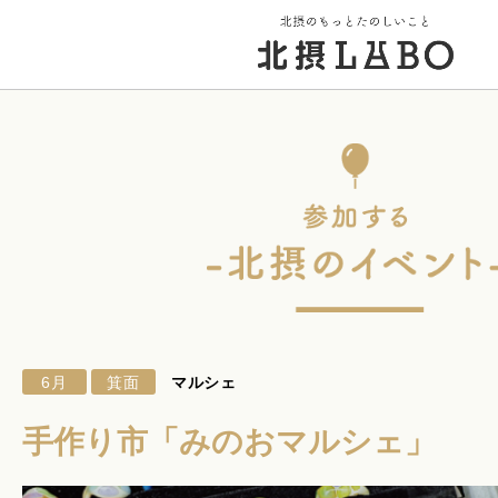
トップページ
街のこと
PICK UP 特集
6月
箕面
マルシェ
北摂 PLAY SPOT
手作り市「みのおマルシェ」
北摂のイベント