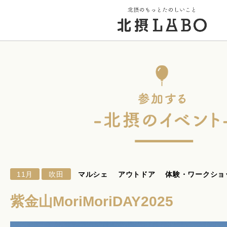
トップページ
街のこと
PICK UP 特集
11月
吹田
マルシェ
アウトドア
体験・ワークショ
北摂 PLAY SPOT
紫金山MoriMoriDAY2025
北摂のイベント