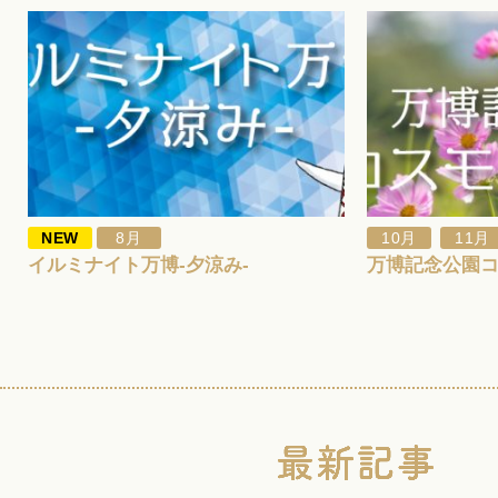
,
NEW
8月
10月
11月
イルミナイト万博-夕涼み-
万博記念公園