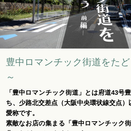
暮らしのこと
暮らしのキホン
暮らしのデザイン
豊中ロマンチック街道をたど
～
暮らしのメンテナンス
「豊中ロマンチック街道」とは府道43号
ち、少路北交差点（大阪中央環状線交点）
お知らせ
愛称です。
素敵なお店の集まる「豊中ロマンチック
私たちのこと