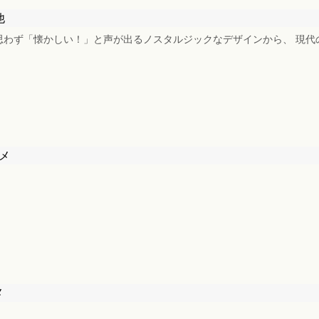
他
 . 思わず「懐かしい！」と声が出るノスタルジックなデザインから、 現代の
メ
メ