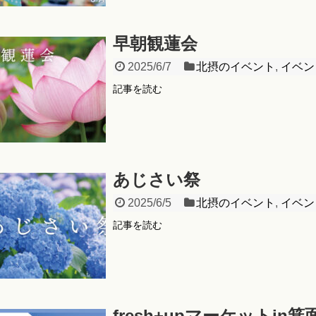
早朝観蓮会
2025/6/7
北摂のイベント
,
イベン
記事を読む
あじさい祭
2025/6/5
北摂のイベント
,
イベン
記事を読む
fresh+upマーケットin