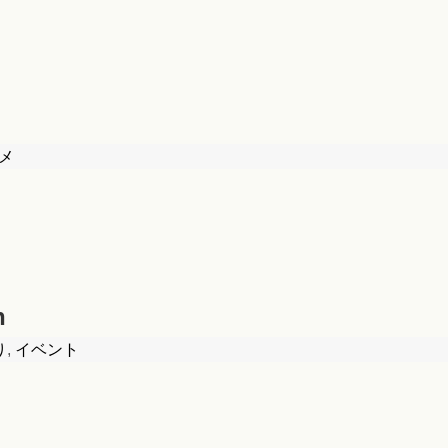
メ
n
り
,
イベント