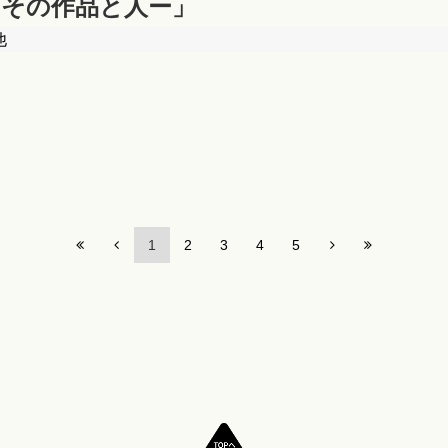
ーその作品と人ー」
他
1
2
3
4
5