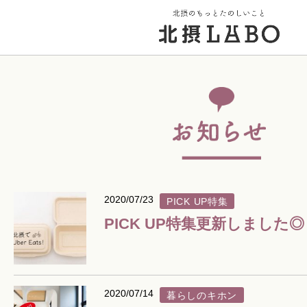
トップページ
街のこと
PICK UP 特集
2020/07/23
PICK UP特集
PICK UP特集更新しました◎
北摂 PLAY SPOT
北摂のイベント
2020/07/14
暮らしのキホン