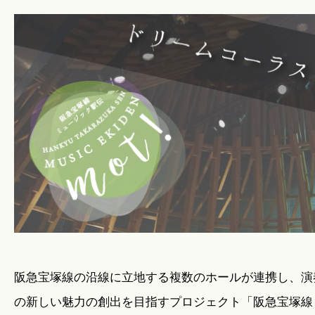
暮らしのこと
暮らしのキホン
暮らしのデザイン
暮らしのメンテナンス
お知らせ
阪急宝塚線の沿線に立地する複数のホールが連携し、演
私たちのこと
の新しい魅力の創出を目指すプロジェクト「阪急宝塚線