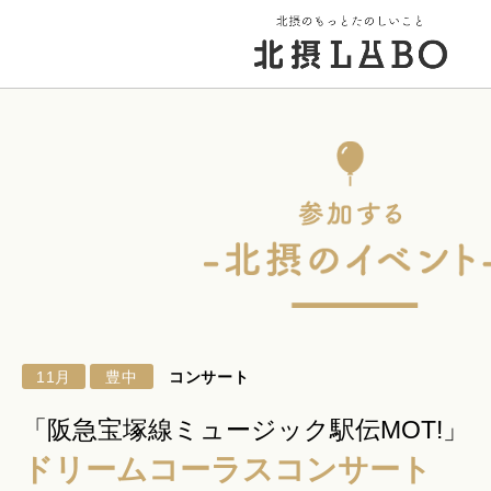
トップページ
街のこと
PICK UP 特集
11月
豊中
コンサート
北摂 PLAY SPOT
「阪急宝塚線ミュージック駅伝MOT!」
ドリームコーラスコンサート
北摂のイベント