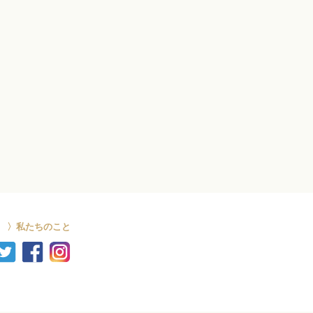
飛行機雲で天気予報が
時短テク
ライフスタイル
FF”を…
がんばらない。私をご機嫌にする家事
〉私たちのこと