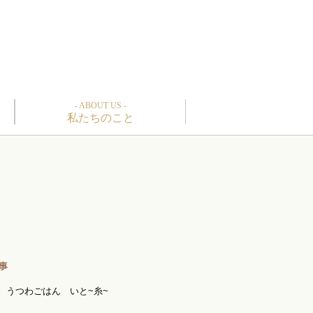
- ABOUT US -
私たちのこと
うつわごはん いと~糸~