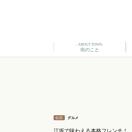
- ABOUT TOWN-
街のこと
吹田
グルメ
江坂で味わえる本格フレンチ！