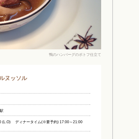
鴨のハンバーグのポトフ仕立て
ルヌッソル
駅
0 (L.O) ディナータイム(※要予約) 17:00～21:00